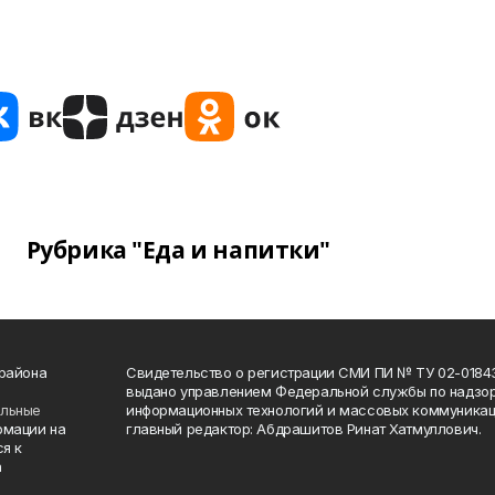
Рубрика "Еда и напитки"
 района
Свидетельство о регистрации СМИ ПИ № ТУ 02-01843 о
выдано управлением Федеральной службы по надзор
ельные
информационных технологий и массовых коммуникаци
рмации на
главный редактор: Абдрашитов Ринат Хатмуллович.
я к
а