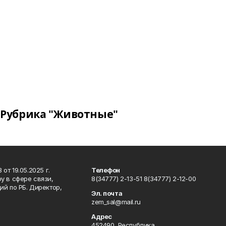
Рубрика "Животные"
т 19.05.2025 г.
Телефон
у в сфере связи,
8(34777) 2-13-51 8(34777) 2-12-00
й по РБ. Директор,
Эл. почта
zem_sal@mail.ru
Адрес
452490, Республика