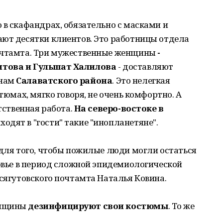
 в скафандрах, обязательно с масками и
ают десятки клиентов. Это работницы отдела
почтамта. Три мужественные женщины
-
итова и Гульшат Халилова
- доставляют
анам
Салаватского района
. Это нелегкая
стюмах, мягко говоря, не очень комфортно. А
етственная работа.
На северо-востоке
в
одят в "гости" такие "инопланетяне".
 для того, чтобы пожилые люди могли остаться
ровье в период сложной эпидемиологической
есягутовского почтамта Наталья Ковина.
енщины
дезинфицируют свои костюмы
. То же