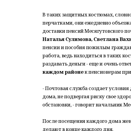
В таких защитных костюмах, словно
перчатками, они ежедневно объезж
доставки пенсий Месягутовского 
Наталья Сулимова, Светлана Вах
пенсии и пособия пожилым гражд
работа, ведь находиться в таких ко
раздавать деньги - еще и очень отв
каждом районе
к пенсионерам прих
- Почтовая служба создает условия
дома, не подвергая риску свое здо
обстановки, - говорит начальник М
После посещения каждого дома ж
делают в конце каждого дня.