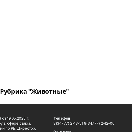
Рубрика "Животные"
т 19.05.2025 г.
Телефон
у в сфере связи,
8(34777) 2-13-51 8(34777) 2-12-00
й по РБ. Директор,
Эл. почта