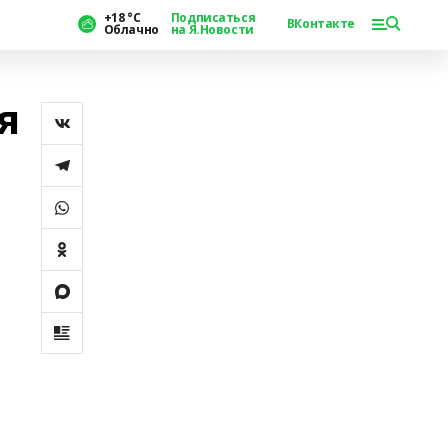
+18 °С
Подписаться
ВКонтакте
Облачно
на Я.Новости
я