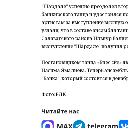
"Шардале" успешно преодолел втор
башкирского танца и удостоился п
артистам за выступление высшую оц
узнали, что в составе ансамбля та
Салаватского района Ильнур Валиев,
выступление "Шардале" получил ре
Постановщиком танца «Бәпес сәйе»
Насима Ямалиева. Теперь ансамбль 
"Баика", который состоится в декабр
Фото: РДК
Читайте нас