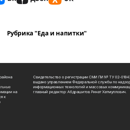
Рубрика "Еда и напитки"
 района
Свидетельство о регистрации СМИ ПИ № ТУ 02-01843 о
выдано управлением Федеральной службы по надзор
ельные
информационных технологий и массовых коммуникаци
рмации на
главный редактор: Абдрашитов Ринат Хатмуллович.
я к
а