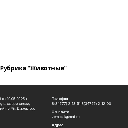
Рубрика "Животные"
т 19.05.2025 г.
Телефон
у в сфере связи,
8(34777) 2-13-51 8(34777) 2-12-00
й по РБ. Директор,
Эл. почта
zem_sal@mail.ru
Адрес