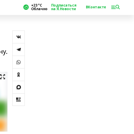
+23 °С
Подписаться
ВКонтакте
Облачно
на Я.Новости
ну.