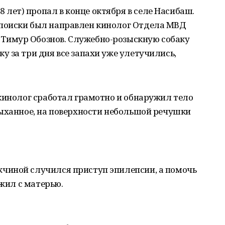
 лет) пропал в конце октября в селе Насибаш.
а поиски был направлен кинолог Отдела МВД
 Тимур Обознов. Служебно-розыскную собаку
ку за три дня все запахи уже улетучились,
кинолог сработал грамотно и обнаружил тело
дыханное, на поверхности небольшой речушки
чиной случился приступ эпилепсии, а помочь
 жил с матерью.