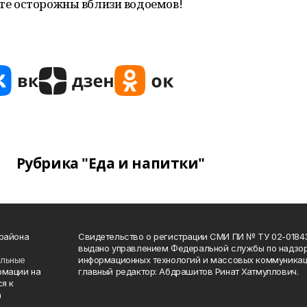
ьте осторожны вблизи водоемов!
Рубрика "Еда и напитки"
 района
Свидетельство о регистрации СМИ ПИ № ТУ 02-01843 о
выдано управлением Федеральной службы по надзор
ельные
информационных технологий и массовых коммуникаци
рмации на
главный редактор: Абдрашитов Ринат Хатмуллович.
я к
а