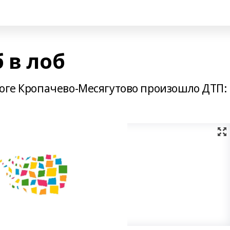
 в лоб
роге Кропачево-Месягутово произошло ДТП: