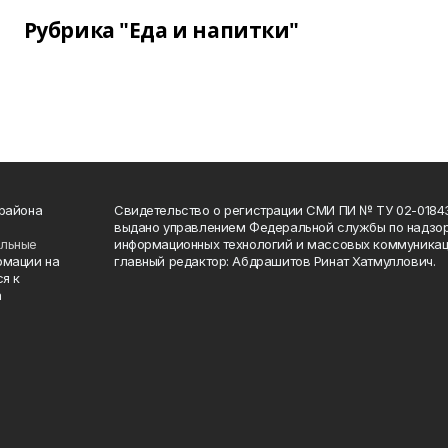
Рубрика "Еда и напитки"
 района
Свидетельство о регистрации СМИ ПИ № ТУ 02-01843 о
выдано управлением Федеральной службы по надзор
ельные
информационных технологий и массовых коммуникаци
рмации на
главный редактор: Абдрашитов Ринат Хатмуллович.
я к
а