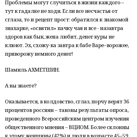
Проблемы могут случиться в жизни каждого –
тут к гадалке не ходи. Если все несчастья от
сглаза, то и рецепт прост: обратился к знакомой
знахарке, «освятил» пачку чая и все - назавтра
здоров как бык, жена любит, денег куры не
клюют. Эх, схожу-ка завтра к бабе Варе–ворожее,
приворожу немного денег!
Шамиль АХМЕТШИН.
А вы знаете?
Оказывается, в колдовство, сглаз, порчу верят 36
процентов россиян – таковы результаты опроса,
проведенного Всероссийским центром изучения
общественного мнения – ВЦИОМ. Более склонны
к этому женщины (42%) и люди в возрасте 45–59