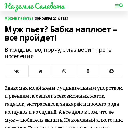
На земле Салавата
Архив газеты
30 НОЯБРЯ 2016, 16:13
Муж пьет? Бабка наплюет –
все пройдет!
В колдовство, порчу, сглаз верит треть
населения
Знакомая моей жены с удивительным упорством
и рвением посещает всевозможных магов,
гадалок, экстрасенсов, знахарей и прочего рода
колдунов и колдуний. А все дело в том, что ее
муж – любитель выпить. Не конченый алкоголик,
но все же. Если «загудит», то это надолго и с