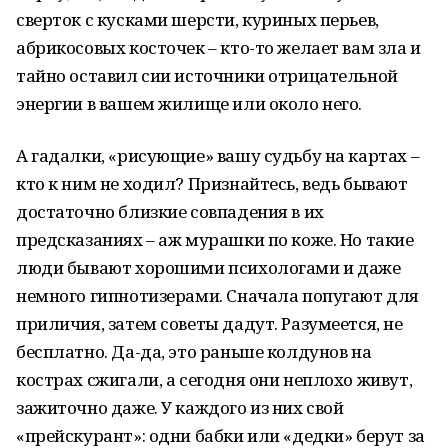
сверток с кусками шерсти, куриных перьев,
абрикосовых косточек – кто-то желает вам зла и
тайно оставил сии источники отрицательной
энергии в вашем жилище или около него.
А гадалки, «рисующие» вашу судьбу на картах –
кто к ним не ходил? Признайтесь, ведь бывают
достаточно близкие совпадения в их
предсказаниях – аж мурашки по коже. Но такие
люди бывают хорошими психологами и даже
немного гипнотизерами. Сначала попугают для
приличия, затем советы дадут. Разумеется, не
бесплатно. Да-да, это раньше колдунов на
кострах сжигали, а сегодня они неплохо живут,
зажиточно даже. У каждого из них свой
«прейскурант»: одни бабки или «дедки» берут за