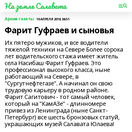
На земле Салавата
Архив газеты
10 АПРЕЛЯ 2018, 06:51
Фарит Гуфраев и сыновья
Их пятеро мужиков, и все водители
тяжелой техники на Севере Более сорока
лет водительского стажа имеет житель
села Насибаш Фарит Гуфраев. Это
профессионал высокого класса, ныне
работающий на Севере, в
"Сургутнефтегазе". А начинал он свою
трудовую карьеру в родном районе.
Фарит Сагитович - тот самый человек,
который на "КамАЗе" - длинномере
привез из Ленинграда (ныне Санкт-
Петербург) все шесть бронзовых статуй,
украшающих музей Салавата Юлаева!