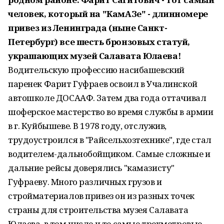
человек, который на "КамАЗе" - длинномере
привез из Ленинграда (ныне Санкт-
Петербург) все шесть бронзовых статуй,
украшающих музей Салавата Юлаева!
Водительскую профессию насибашевский
паренек Фарит Гуфраев освоил в Учалинской
автошколе ДОСААФ. Затем два года оттачивал
шоферское мастерство во время службы в армии
в г. Куйбышеве. В 1978 году, отслужив,
трудоустроился в "Райсельхозтехнике", где стал
водителем-дальнобойщиком. Самые сложные и
дальние рейсы доверялись "камазисту"
Гуфраеву. Много различных грузов и
стройматериалов привез он из разных точек
страны для строительства музея Салавата
Юлаева, в том числе и те самые трехметровые