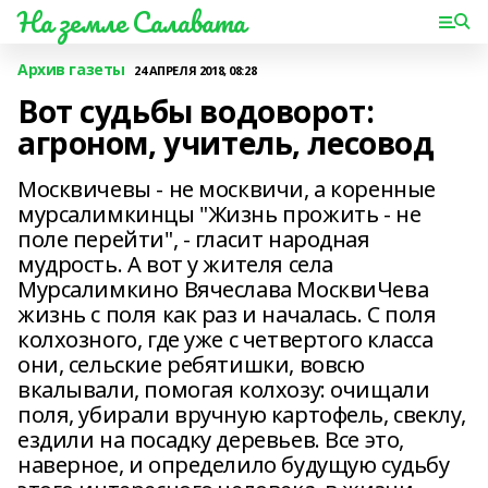
На земле Салавата
Архив газеты
24 АПРЕЛЯ 2018, 08:28
Вот судьбы водоворот:
агроном, учитель, лесовод
Москвичевы - не москвичи, а коренные
мурсалимкинцы "Жизнь прожить - не
поле перейти", - гласит народная
мудрость. А вот у жителя села
Мурсалимкино Вячеслава МосквиЧева
жизнь с поля как раз и началась. С поля
колхозного, где уже с четвертого класса
они, сельские ребятишки, вовсю
вкалывали, помогая колхозу: очищали
поля, убирали вручную картофель, свеклу,
ездили на посадку деревьев. Все это,
наверное, и определило будущую судьбу