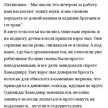
Латиповна. – Мы знали, что вечером за работу
нам насыплют ложку муки, и мы сможем
передать ее домой нашим младшим братьям и
сестрам”.
В августе колосья налились тяжелым зерном, и
на подмогу детям в поля пришли взрослые. Они
серпами жали рожь, связывали ее в снопы. А под
навес, где был организован ток, их относили уже
ребятишки. Колкие снопы были просто
неподъемными, и все дети завидовали сироте
Хамадияру. Ему взрослые доверили бросать
колосья для обмолота в каменные жернова, что
приводила в движение лошадь, идущая по кругу.
Однажды Хамадияр замешкался, неловко
закинул колосья, попытался протолкнуть их
подальше и… не успел отдернуть руку.