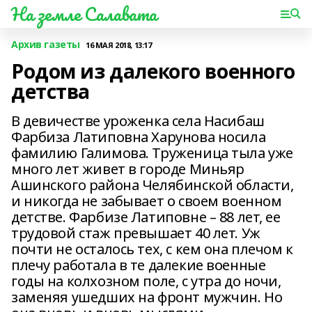
На земле Салавата
Архив газеты
16 МАЯ 2018, 13:17
Родом из далекого военного
детства
В девичестве уроженка села Насибаш
Фарбиза Латиповна Харунова носила
фамилию Галимова. Труженица тыла уже
много лет живет в городе Миньяр
Ашинского района Челябинской области,
и никогда не забывает о своем военном
детстве. Фарбизе Латиповне – 88 лет, ее
трудовой стаж превышает 40 лет. Уж
почти не осталось тех, с кем она плечом к
плечу работала в те далекие военные
годы на колхозном поле, с утра до ночи,
заменяя ушедших на фронт мужчин. Но