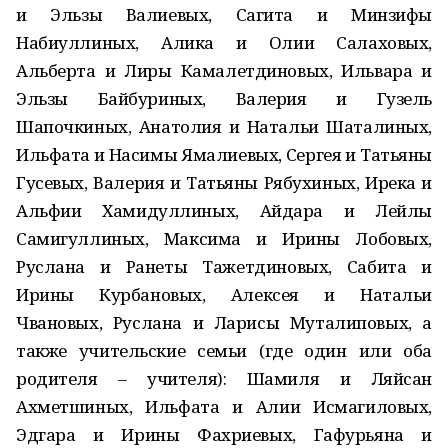
и Эльзы Валиевых, Сагита и Минзифы
Набиуллиных, Алика и Олии Салаховых,
Альберта и Лиры Камалетдиновых, Ильвара и
Эльзы Байбуриных, Валерия и Гузель
Шапочкиных, Анатолия и Натальи Шаталиных,
Ильфата и Насимы Ямалиевых, Сергея и Татьяны
Гусевых, Валерия и Татьяны Рябухиных, Ирека и
Альфии Хамидуллиных, Айдара и Лейлы
Самигуллиных, Максима и Ирины Лобовых,
Руслана и Ранеты Тажетдиновых, Сабита и
Ирины Курбановых, Алексея и Натальи
Чвановых, Руслана и Ларисы Муталиповых, а
также учительские семьи (где один или оба
родителя – учителя): Шамиля и Ляйсан
Ахметшиных, Ильфата и Алии Исмагиловых,
Эдгара и Ирины Фахриевых, Гафурьяна и