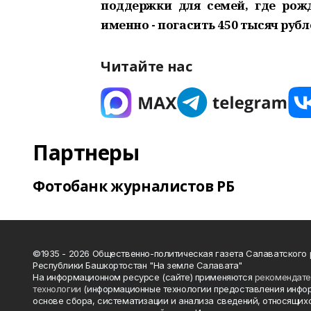
поддержки для семей, где рож
именно - погасить 450 тысяч рубл
Читайте нас
Партнеры
Фотобанк журналистов РБ
©1935 - 2026 Общественно-политическая газета Салаватского
Республики Башкортостан "На земле Салавата"
На информационном ресурсе (сайте) применяются
рекомендат
технологии
(информационные технологии предоставления инфо
основе сбора, систематизации и анализа сведений, относящихс