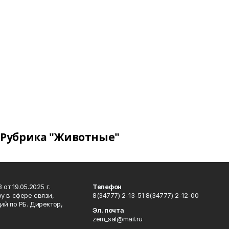
Рубрика "Животные"
т 19.05.2025 г.
Телефон
у в сфере связи,
8(34777) 2-13-51 8(34777) 2-12-00
й по РБ. Директор,
Эл. почта
zem_sal@mail.ru