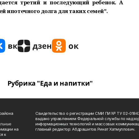
дается третий и последующий ребенок. А
ей ипотечного долга для таких семей".
Рубрика "Еда и напитки"
 района
Свидетельство о регистрации СМИ ПИ № ТУ 02-01843 о
выдано управлением Федеральной службы по надзор
ельные
информационных технологий и массовых коммуникаци
рмации на
главный редактор: Абдрашитов Ринат Хатмуллович.
я к