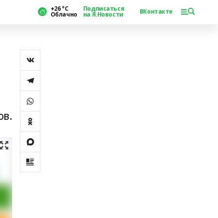
+26 °С
Подписаться
ВКонтакте
Облачно
на Я.Новости
ов.