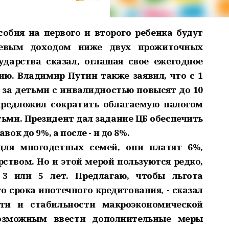
собия на первого и второго ребенка будут
шевым доходом ниже двух прожиточных
дарства сказал, оглашая свое ежегодное
ю. Владимир Путин также заявил, что с 1
у за детьми с инвалидностью повысят до 10
предложил сократить облагаемую налогом
тьми. Президент дал задание ЦБ обеспечить
к до 9%, а после - и до 8%.
для многодетных семей, они платят 6%,
рством. Но и этой мерой пользуются редко,
 3 или 5 лет. Предлагаю, чтобы льгота
о срока ипотечного кредитования, - сказал
сти и стабильности макроэкономической
возможным ввести дополнительные меры