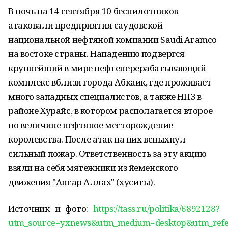
В ночь на 14 сентября 10 беспилотников
атаковали предприятия саудовской
национальной нефтяной компании Saudi Aramco
на востоке страны. Нападению подвергся
крупнейший в мире нефтеперерабатывающий
комплекс вблизи города Абкаик, где проживает
много западных специалистов, а также НПЗ в
районе Хурайс, в котором располагается второе
по величине нефтяное месторождение
королевства. После атак на них вспыхнул
сильный пожар. Ответственность за эту акцию
взяли на себя мятежники из йеменского
движения "Ансар Аллах" (хуситы).
Источник и фото:
https://tass.ru/politika/6892128?
utm_source=yxnews&utm_medium=desktop&utm_ref