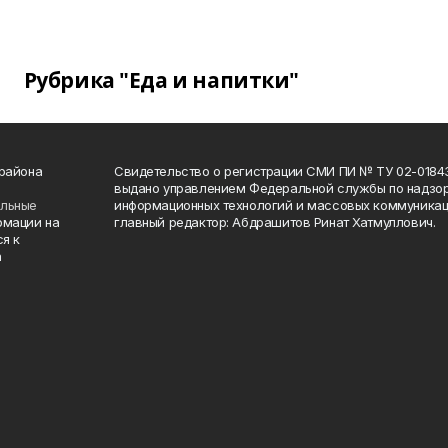
Рубрика "Еда и напитки"
 района
Свидетельство о регистрации СМИ ПИ № ТУ 02-01843 о
выдано управлением Федеральной службы по надзор
ельные
информационных технологий и массовых коммуникаци
рмации на
главный редактор: Абдрашитов Ринат Хатмуллович.
я к
а