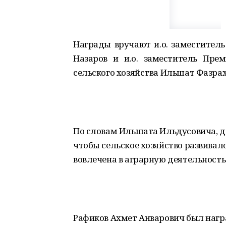
Награды вручают и.о. заместител
Назаров и и.о. заместитель Пре
сельского хозяйства Ильшат Фазра
По словам Ильшата Ильдусовича, де
чтобы сельское хозяйство развивал
вовлечена в аграрную деятельность
Рафиков Ахмет Анварович был наг