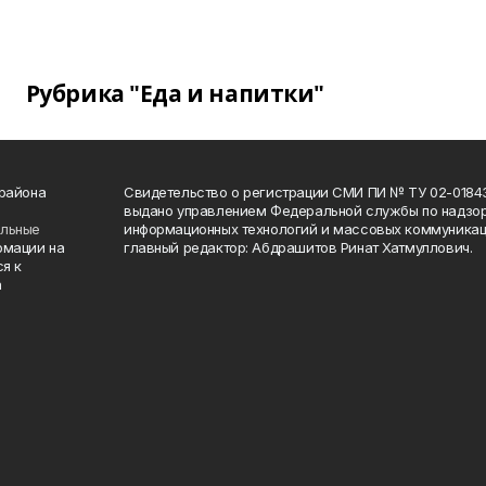
Рубрика "Еда и напитки"
 района
Свидетельство о регистрации СМИ ПИ № ТУ 02-01843 о
выдано управлением Федеральной службы по надзор
ельные
информационных технологий и массовых коммуникаци
рмации на
главный редактор: Абдрашитов Ринат Хатмуллович.
я к
а