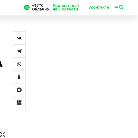
+17 °С
Подписаться
ВКонтакте
Облачно
на Я.Новости
А