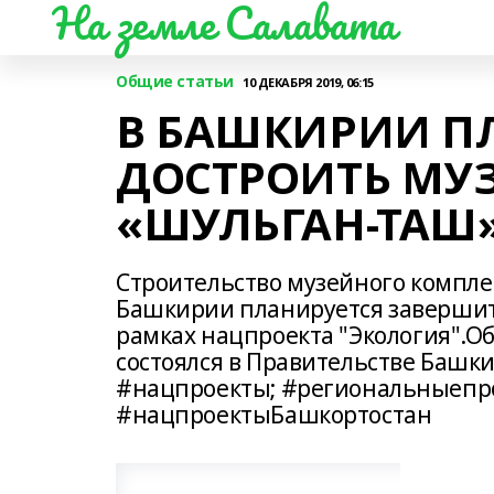
На земле Салавата
Общие статьи
10 ДЕКАБРЯ 2019, 06:15
В БАШКИРИИ П
ДОСТРОИТЬ МУ
«ШУЛЬГАН-ТАШ»
Строительство музейного компле
Башкирии планируется завершить
рамках нацпроекта "Экология".Об
состоялся в Правительстве Башк
#нацпроекты; #региональныепро
#нацпроектыБашкортостан