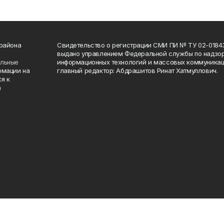
 района
Свидетельство о регистрации СМИ ПИ № ТУ 02-01843 о
выдано управлением Федеральной службы по надзор
ельные
информационных технологий и массовых коммуникаци
рмации на
главный редактор: Абдрашитов Ринат Хатмуллович.
я к
а