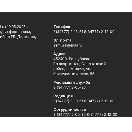
т 19.05.2025 г.
Телефон
у в сфере связи,
8(34777) 2-13-51 8(34777) 2-12-00
й по РБ. Директор,
Эл. почта
zem_sal@mail.ru
Адрес
452490, Республика
Башкортостан, Салаватский
район, с. Малояз, ул.
Коммунистическая, 56.
Рекламная служба
8 (34777) 2-05-86
Редакция
8(34777) 2-13-51 8(34777) 2-12-00
Сотрудничество
8 (34777) 2-05-86 8(34777) 2-12-00
Отдел кадров
8 (34777) 2-08-10