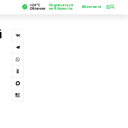
+24 °С
Подписаться
ВКонтакте
Облачно
на Я.Новости
й