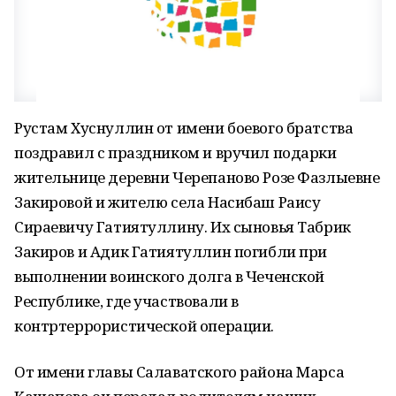
Рустам Хуснуллин от имени боевого братства
поздравил с праздником и вручил подарки
жительнице деревни Черепаново Розе Фазлыевне
Закировой и жителю села Насибаш Раису
Сираевичу Гатиятуллину. Их сыновья Табрик
Закиров и Адик Гатиятуллин погибли при
выполнении воинского долга в Чеченской
Республике, где участвовали в
контртеррористической операции.
От имени главы Салаватского района Марса