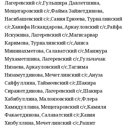
Лагеревский с/с,Гульшира Давлетшина,
Мещегаровский с/с,Файма Зайнетдинова,
Насибашевский с/с,Сания Еркеева, Турналинский
с/с,Ханифа Искандарова, Аркауловский с/с,Райфа
Искужина, Лагеревский с/с,Магисарвар
Каримова, Турналинский с/с,Аниса
Минниахметова, Салаватский с/с,Манжура
Мухаметшина, Лагеревский с/с,Гульчачак
Низаева, Аркауловский с/с,Тагзима
Низамутдинова, Мечетлинский с/с,Ануза
Сайфуллина, Таймеевский с/с,Шакира
Сиражетдинова, Лагеревский с/с,Шакира
Хабибуллина, Малоязовский с/с,Флера
Хамидуллина, Мещегаровский с/с,Камиля
Факаетдинова, Салаватский с/с,Кавия
Хизбуллина, Мечетлинский с/с,Рашит