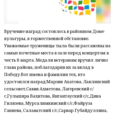
Вручение наград состоялось в районном Доме
культуры, в торжественной обстановке.
Уважаемые труженицы тыла были рассажены на
самые почетные места в зале перед концертом в
честь 8 марта. Медали ветеранам вручил лично
глава района, поблагодарив их за вклад в
Победу.Вот имена и фамилии тех, кто
удостоился наград:Марзия Ахатова, Лаклинский
сельсовет,Савия Ахметова, Лагеревский с/
с,Гульшира Вахитова, Янгантауский с/с,Дина
Гилязева, Мурсалимкинский с/с,Файруза
Ганиева, Салаватский с/с,Сарвар Губайдуллина,