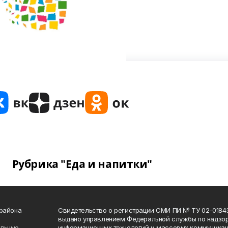
Рубрика "Еда и напитки"
 района
Свидетельство о регистрации СМИ ПИ № ТУ 02-01843 о
выдано управлением Федеральной службы по надзор
ельные
информационных технологий и массовых коммуникаци