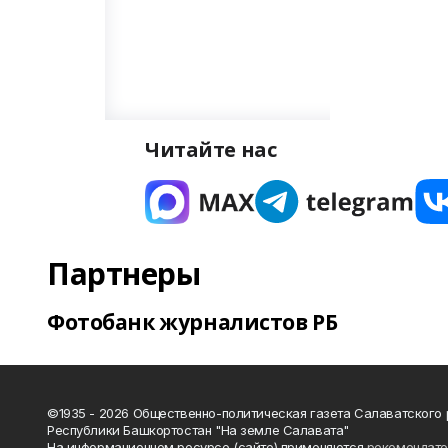
Читайте нас
Партнеры
Фотобанк журналистов РБ
©1935 - 2026 Общественно-политическая газета Салаватского
Республики Башкортостан "На земле Салавата"
На информационном ресурсе (сайте) применяются
рекомендат