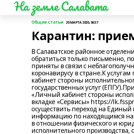
На земле Салавата
Общие статьи
20 МАРТА 2020, 06:57
Карантин: прие
В Салаватское районное отделен
обратиться только письменно, п
приняты в связи с неблагополуч
коронавирусу в стране.К услуга
кабинет стороны исполнительног
государственных услуг (ЕПГУ).П
«Личный кабинет стороны испол
вкладке «Сервисы» https://lk.fssp
осуществить переход на Единый 
информацию по находящимся на
в отношении физического и юрид
исполнительного производства,