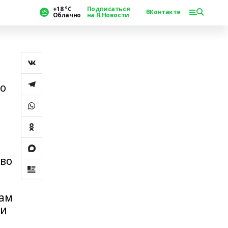
+18 °С
Подписаться
ВКонтакте
Облачно
на Я.Новости
о
 во
вам
ии