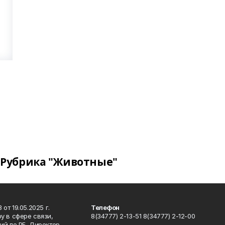
Рубрика "Животные"
т 19.05.2025 г.
Телефон
у в сфере связи,
8(34777) 2-13-51 8(34777) 2-12-00
й по РБ. Директор,