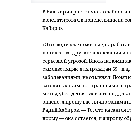
В Башкирии растет число заболевш
констатировал в понедельник на со
Хабиров.
«Это люди уже пожилые, наработав
количество других заболеваний и н
серьезной угрозой. Вновь напомина
самоизоляции для граждан 65+ и 
заболеваниями, не отменял. Понятн
загонять каким-то страшными штра
метод убеждения, мягкого поддавли
опасно, я прошу вас лично занимат
Радий Хабиров. — То, что касается 
норму — она остается, и я прошу об