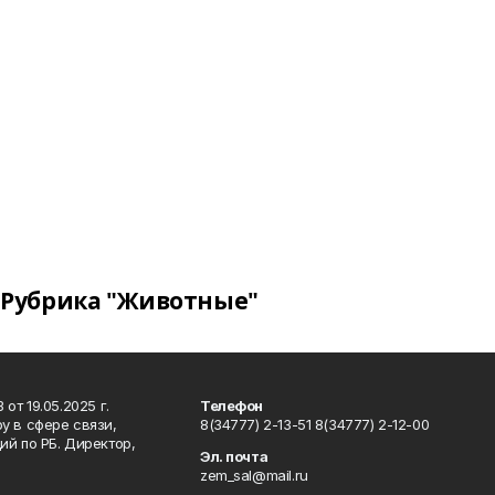
Рубрика "Животные"
т 19.05.2025 г.
Телефон
у в сфере связи,
8(34777) 2-13-51 8(34777) 2-12-00
й по РБ. Директор,
Эл. почта
zem_sal@mail.ru