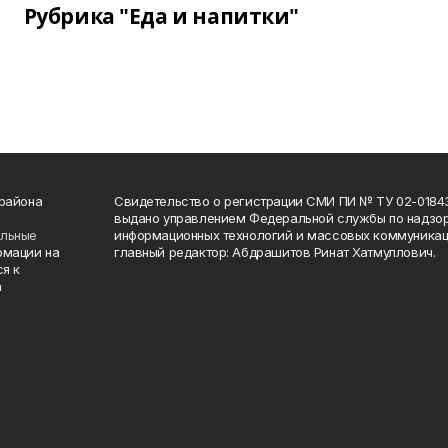
Рубрика "Еда и напитки"
 района
Свидетельство о регистрации СМИ ПИ № ТУ 02-01843 о
выдано управлением Федеральной службы по надзор
ельные
информационных технологий и массовых коммуникаци
рмации на
главный редактор: Абдрашитов Ринат Хатмуллович.
я к
а