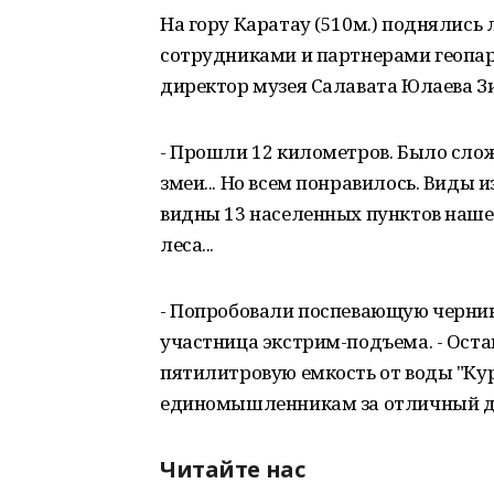
На гору Каратау (510м.) поднялись
сотрудниками и партнерами геопар
директор музея Салавата Юлаева З
- Прошли 12 километров. Было слож
змеи... Но всем понравилось. Виды
видны 13 населенных пунктов нашег
леса...
- Попробовали поспевающую чернику
участница экстрим-подъема. - Оста
пятилитровую емкость от воды "Кург
единомышленникам за отличный де
Читайте нас