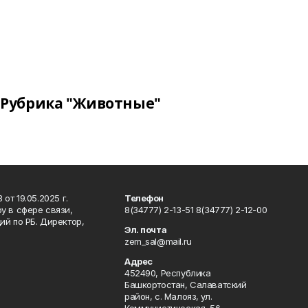
Рубрика "Животные"
т 19.05.2025 г.
Телефон
у в сфере связи,
8(34777) 2-13-51 8(34777) 2-12-00
й по РБ. Директор,
Эл. почта
zem_sal@mail.ru
Адрес
452490, Республика
Башкортостан, Салаватский
район, с. Малояз, ул.