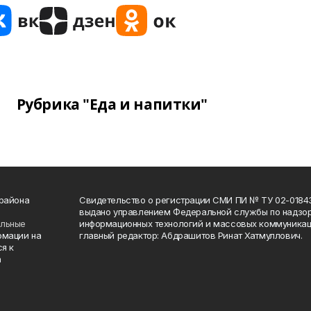
Рубрика "Еда и напитки"
 района
Свидетельство о регистрации СМИ ПИ № ТУ 02-01843 о
выдано управлением Федеральной службы по надзор
ельные
информационных технологий и массовых коммуникаци
рмации на
главный редактор: Абдрашитов Ринат Хатмуллович.
я к
а