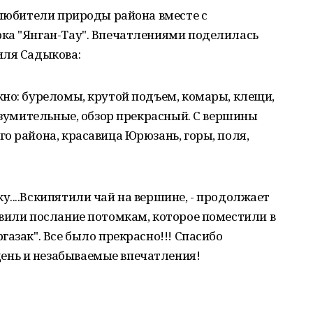
 любители природы района вместе с
ка "Янган-Тау". Впечатлениями поделилась
иля Садыкова:
но: буреломы, крутой подъем, комары, клещи,
 изумительные, обзор прекрасный. С вершины
о района, красавица Юрюзань, горы, поля,
....Вскипятили чай на вершине, - продолжает
вили послание потомкам, которое поместили в
азак". Все было прекрасно!!! Спасибо
нь и незабываемые впечатления!