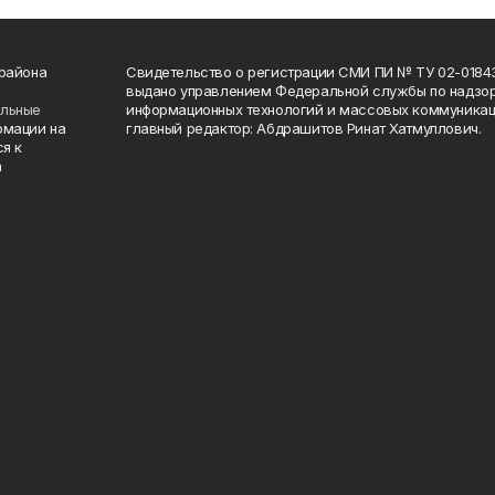
 района
Свидетельство о регистрации СМИ ПИ № ТУ 02-01843 о
выдано управлением Федеральной службы по надзор
ельные
информационных технологий и массовых коммуникаци
рмации на
главный редактор: Абдрашитов Ринат Хатмуллович.
я к
а