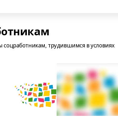
ботникам
 соцработникам, трудившимся в условиях