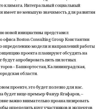
го климата. Интегральный социальный
ни имеет не меньшую значимость для развития
ию новой инициативы представил
 офиса Boston Consulting Group Константин
по определению модели и направлений работы
концепцию проекта планируют обсудить на
г будут апробировать пять пилотных
аторов – Башкортостан, Калининградская,
ородская области.
овом проекте, это будет полезно для нас.
на будет вице-премьер Фанур Ягафаров, –
товке важно внимательно проанализировать
обы определить круг участников и экспертов