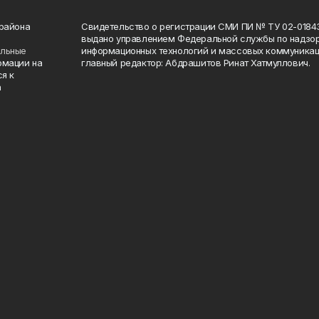
 района
Свидетельство о регистрации СМИ ПИ № ТУ 02-01843 о
выдано управлением Федеральной службы по надзор
ельные
информационных технологий и массовых коммуникаци
рмации на
главный редактор: Абдрашитов Ринат Хатмуллович.
я к
а