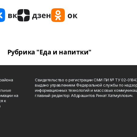
Рубрика "Еда и напитки"
 района
Свидетельство о регистрации СМИ ПИ № ТУ 02-01843 о
выдано управлением Федеральной службы по надзор
ельные
информационных технологий и массовых коммуникаци
рмации на
главный редактор: Абдрашитов Ринат Хатмуллович.
я к
а