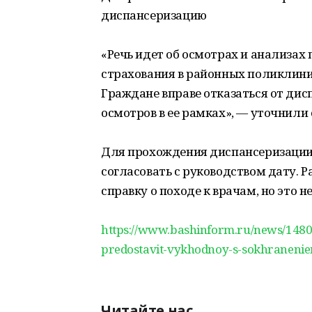
диспансеризацию
«Речь идет об осмотрах и анализах
страхования в районных поликлини
Граждане вправе отказаться от ди
осмотров в ее рамках», — уточнили
Для прохождения диспансеризации 
согласовать с руководством дату. Р
справку о походе к врачам, но это
https://www.bashinform.ru/news/148
predostavit-vykhodnoy-s-sokhranenie
Читайте нас