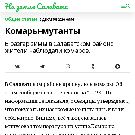
На земле Салавата
Общие статьи
2 ДЕКАБРЯ 2020, 06:56
Комары-мутанты
В разгар зимы в Салаватском районе
жители наблюдали комаров.
В Салаватском районе проснулись комары. Об
этом сообщает сайт телеканала "ГТРК". По
информации телеканала, очевидцы утверждают,
что покусать их насекомые не пытались и вели
себя мирно. Видимо, всё-таки, сказалась
минусовая температура на улице.Комар на
улице зимой - это, пожалуй, аномалия, а вот в