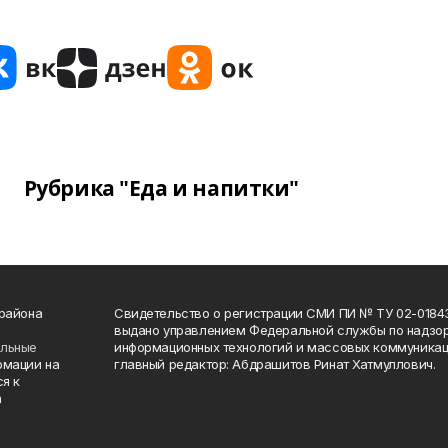
Рубрика "Еда и напитки"
 района
Свидетельство о регистрации СМИ ПИ № ТУ 02-01843 о
выдано управлением Федеральной службы по надзор
ельные
информационных технологий и массовых коммуникаци
рмации на
главный редактор: Абдрашитов Ринат Хатмуллович.
я к
а