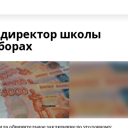
-директор школы
борах
ила обвинительное заключение по уголовному