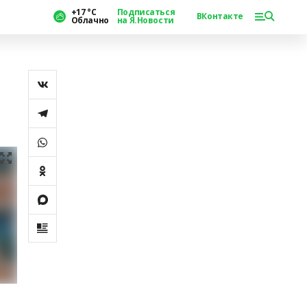
+17 °С
Подписаться
ВКонтакте
Облачно
на Я.Новости