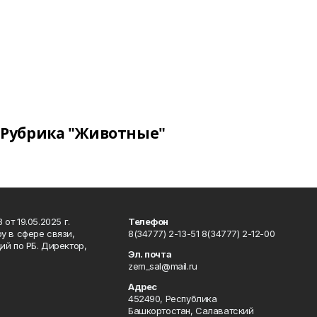
Рубрика "Животные"
т 19.05.2025 г.
Телефон
у в сфере связи,
8(34777) 2-13-51 8(34777) 2-12-00
й по РБ. Директор,
Эл. почта
zem_sal@mail.ru
Адрес
452490, Республика
Башкортостан, Салаватский