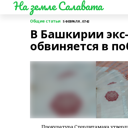
На земле Салавата
Общие статьи
5 ФЕВРАЛЯ , 07:42
В Башкирии экс
обвиняется в по
Прокуратура Стерлитамака утверд