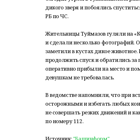
дикого зверя и побоялись спуститьс
РБ по ЧС.
Жительницы Туймазов гуляли на «К
и сделали несколько фотографий. О
заметили в кустах дикое животное.
продолжить спуск и обратились за
оперативно прибыли на место и по
девушкам не требовалась.
В ведомстве напомнили, что при в
осторожными и избегать любых кон
не совершать резких движений и ка
по номеру 112.
Источник:
"Башинформ"