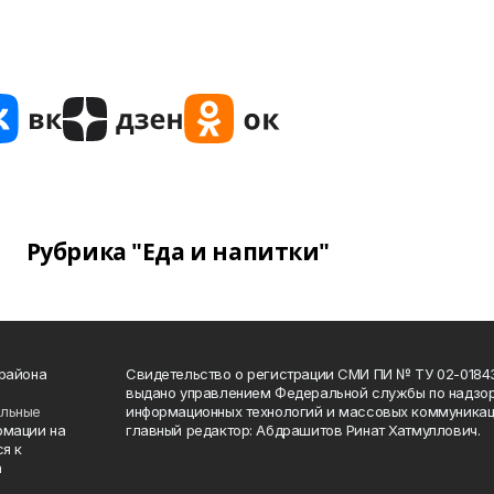
Рубрика "Еда и напитки"
 района
Свидетельство о регистрации СМИ ПИ № ТУ 02-01843 о
выдано управлением Федеральной службы по надзор
ельные
информационных технологий и массовых коммуникаци
рмации на
главный редактор: Абдрашитов Ринат Хатмуллович.
я к
а