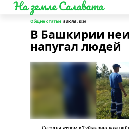
На земле Салавата
Общие статьи
5 ИЮЛЯ , 13:39
В Башкирии неи
напугал людей
Сегодня утром в Туймазинском рай