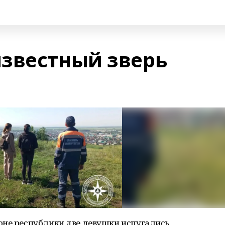
звестный зверь
оне республики две девушки испугались