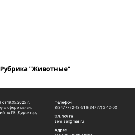
Рубрика "Животные"
т 19.05.2025 г.
Телефон
у в сфере связи,
8(34777) 2-13-51 8(34777) 2-12-00
й по РБ. Директор,
Эл. почта
zem_sal@mail.ru
Адрес
452490, Республика