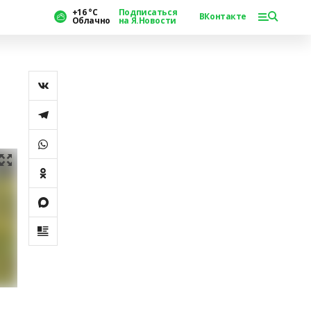
+16 °С
Подписаться
ВКонтакте
Облачно
на Я.Новости