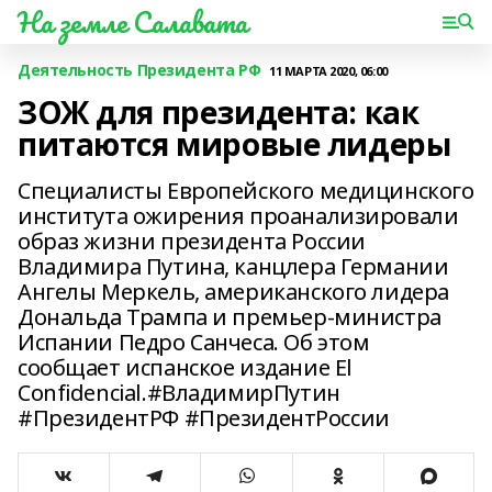
На земле Салавата
Деятельность Президента РФ
11 МАРТА 2020, 06:00
ЗОЖ для президента: как
питаются мировые лидеры
Специалисты Европейского медицинского
института ожирения проанализировали
образ жизни президента России
Владимира Путина, канцлера Германии
Ангелы Меркель, американского лидера
Дональда Трампа и премьер-министра
Испании Педро Санчеса. Об этом
сообщает испанское издание El
Confidencial.#ВладимирПутин
#ПрезидентРФ #ПрезидентРоссии