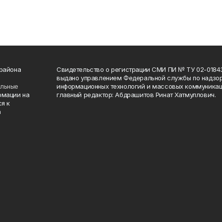
 района
Свидетельство о регистрации СМИ ПИ № ТУ 02-01843 о
выдано управлением Федеральной службы по надзор
ельные
информационных технологий и массовых коммуникаци
рмации на
главный редактор: Абдрашитов Ринат Хатмуллович.
я к
а