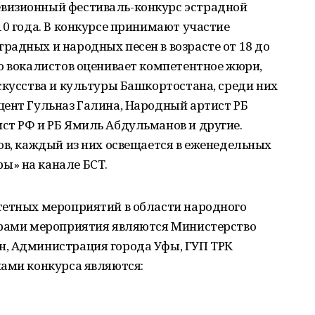
визионный фестиваль-конкурс эстрадной
10 года. В конкурсе принимают участие
адных и народных песен в возрасте от 18 до
о вокалистов оценивает компетентное жюри,
скусства и культуры Башкортостана, среди них
цент Гульназ Галина, Народный артист РБ
ст РФ и РБ Ямиль Абдульманов и другие.
ов, каждый из них освещается в еженедельных
ы» на канале БСТ.
тетных мероприятий в области народного
орами мероприятия являются Министерство
, Администрация города Уфы, ГУП ТРК
чами конкурса являются: