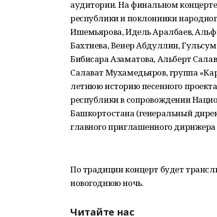
аудитории. На финальном концерт
республики и поклонники народного
Ишемьярова, Идель Аралбаев, Альф
Бахтиева, Венер Абдуллин, Гульсум
Бибисара Азаматова, Альберт Салав
Салават Мухамедьяров, группа «Кара
летнюю историю песенного проект
республики в сопровождении Наци
Башкортостана (генеральный дирек
главного приглашенного дирижера
По традиции концерт будет трансли
новогоднюю ночь.
Читайте нас