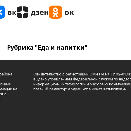
Рубрика "Еда и напитки"
 района
Свидетельство о регистрации СМИ ПИ № ТУ 02-01843 о
выдано управлением Федеральной службы по надзор
ельные
информационных технологий и массовых коммуникаци
рмации на
главный редактор: Абдрашитов Ринат Хатмуллович.
я к
а