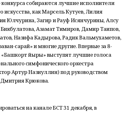
е конкурса собираются лучшие исполнители
 искусства, как Марсель Кутуев, Лилия
ия Юлчурина, Загир и Рауф Исянчурины, Алсу
 Бикбулатова, Азамат Тимиров, Дамир Таипов,
атов, Назифа Кадырова, Радик Вальмухаметов,
ван-сарай» и многие другие. Впервые за 8-
а «Башкорт йыры» выступят лучшие голоса
онального симфонического оркестра
тор Артур Назиуллин) под руководством
 Дмитрия Крюкова.
роваться на канале БСТ 31 декабря, в