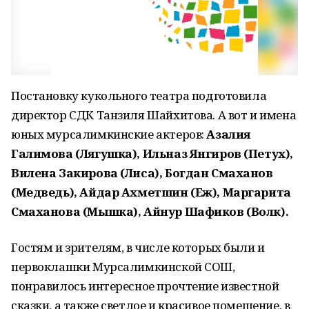
Постановку кукольного театра подготовила
директор СДК Танзиля Шайхитова. А вот и имена
юных мурсалимкинские актеров:
Азалия
Галимова (Лягушка), Ильназ Янгиров (Петух),
Вилена Закирова (Лиса), Богдан Смаханов
(Медведь), Айдар Ахметшин (Еж), Маргарита
Смаханова (Мышка), Айнур Шафиков (Волк).
Гостям и зрителям, в числе которых были и
первоклашки Мурсалимкинской СОШ,
понравилось интересное прочтение известной
сказки, а также светлое и красивое помещение, в