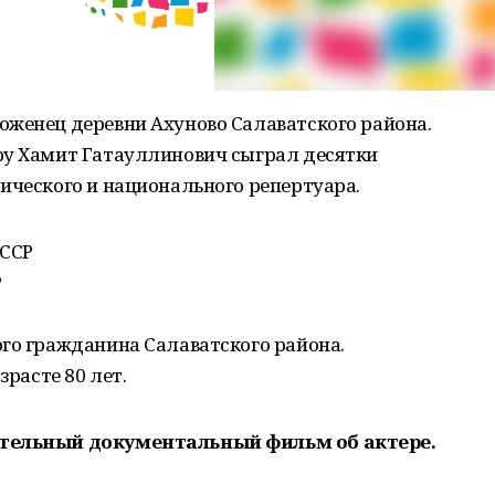
оженец деревни Ахуново Салаватского района.
ру Хамит Гатауллинович сыграл десятки
ического и национального репертуара.
АССР
Р
го гражданина Салаватского района.
зрасте 80 лет.
ательный документальный фильм об актере.