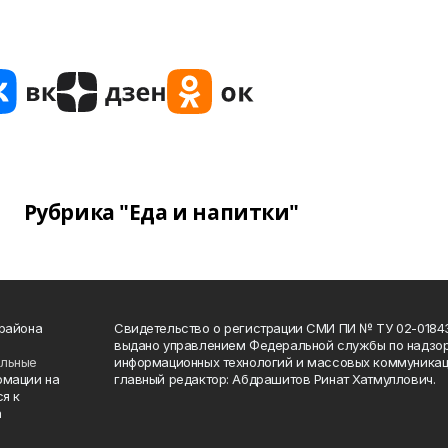
Рубрика "Еда и напитки"
 района
Свидетельство о регистрации СМИ ПИ № ТУ 02-01843 о
выдано управлением Федеральной службы по надзор
ельные
информационных технологий и массовых коммуникаци
рмации на
главный редактор: Абдрашитов Ринат Хатмуллович.
я к
а