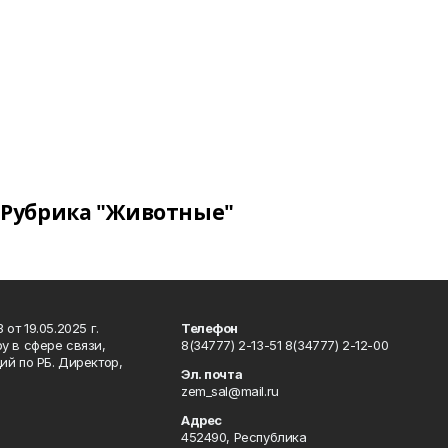
Рубрика "Животные"
т 19.05.2025 г.
Телефон
у в сфере связи,
8(34777) 2-13-51 8(34777) 2-12-00
й по РБ. Директор,
Эл. почта
zem_sal@mail.ru
Адрес
452490, Республика