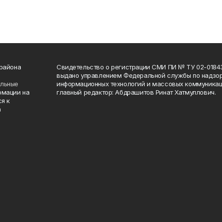
 района
Свидетельство о регистрации СМИ ПИ № ТУ 02-01843 о
выдано управлением Федеральной службы по надзор
ельные
информационных технологий и массовых коммуникаци
рмации на
главный редактор: Абдрашитов Ринат Хатмуллович.
я к
а