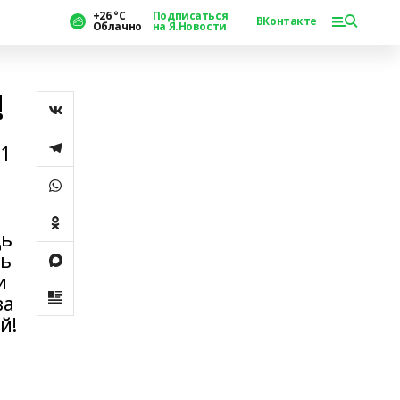
+26 °С
Подписаться
ВКонтакте
Облачно
на Я.Новости
!
11
дь
ть
и
за
й!