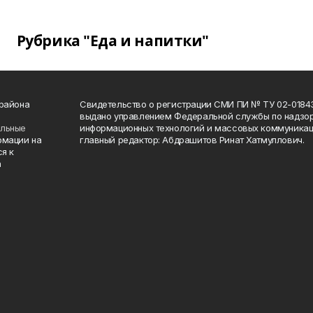
Рубрика "Еда и напитки"
 района
Свидетельство о регистрации СМИ ПИ № ТУ 02-01843 о
выдано управлением Федеральной службы по надзор
ельные
информационных технологий и массовых коммуникаци
рмации на
главный редактор: Абдрашитов Ринат Хатмуллович.
я к
а