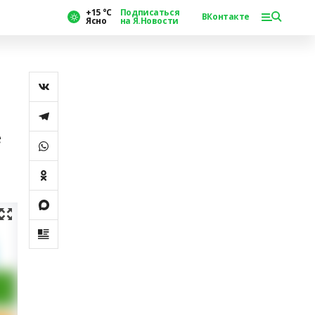
+15 °С
Подписаться
ВКонтакте
Ясно
на Я.Новости
е