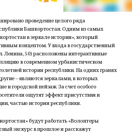
ланировано проведение целого ряда
спублики Башкортостан. Одним из самых
кортостан в зеркале истории», который
тивным концептом. У входа в государственный
л. Ленина, 50) расположены интерактивные
алляцию в современном урбанистическом
столетней истории республики. На одних гранях
ругие – являются зеркалами, в которых
е и городской пейзаж. За счет особого
осетители ощутят эффект присутствия и
ии, частью истории республики.
кортостан» будут работать «Волонтеры
сный экскурс в прошлое и расскажут