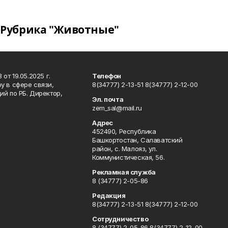
Рубрика "Животные"
т 19.05.2025 г.
Телефон
у в сфере связи,
8(34777) 2-13-51 8(34777) 2-12-00
й по РБ. Директор,
Эл. почта
zem_sal@mail.ru
Адрес
452490, Республика
Башкортостан, Салаватский
район, с. Малояз, ул.
Коммунистическая, 56.
Рекламная служба
8 (34777) 2-05-86
Редакция
8(34777) 2-13-51 8(34777) 2-12-00
Сотрудничество
8 (34777) 2-05-86 8(34777) 2-12-00