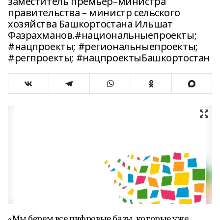
заместитель премьер–министра
правительства – министр сельского
хозяйства Башкортостана Ильшат
Фазрахманов.#национальныепроекты;
#нацпроекты; #региональныепроекты;
#регпроекты; #нацпроектыБашкортостан
«Мы берем все цифровые базы, которые уже