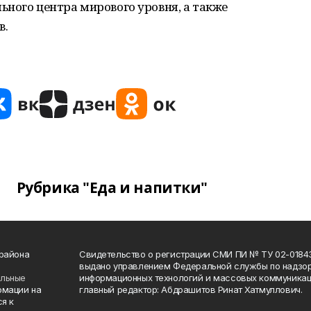
ного центра мирового уровня, а также
в.
Рубрика "Еда и напитки"
 района
Свидетельство о регистрации СМИ ПИ № ТУ 02-01843 о
выдано управлением Федеральной службы по надзор
ельные
информационных технологий и массовых коммуникаци
рмации на
главный редактор: Абдрашитов Ринат Хатмуллович.
я к