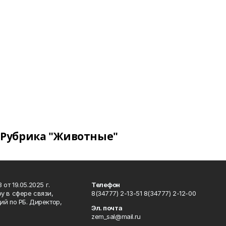
Рубрика "Животные"
т 19.05.2025 г.
Телефон
у в сфере связи,
8(34777) 2-13-51 8(34777) 2-12-00
й по РБ. Директор,
Эл. почта
zem_sal@mail.ru