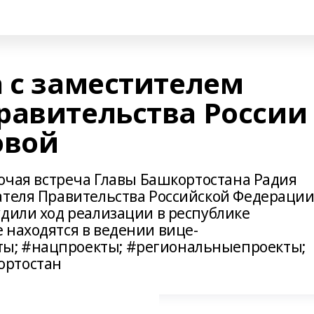
а с заместителем
равительства России
овой
бочая встреча Главы Башкортостана Радия
ателя Правительства Российской Федераци
удили ход реализации в республике
 находятся в ведении вице-
ы; #нацпроекты; #региональныепроекты;
ортостан