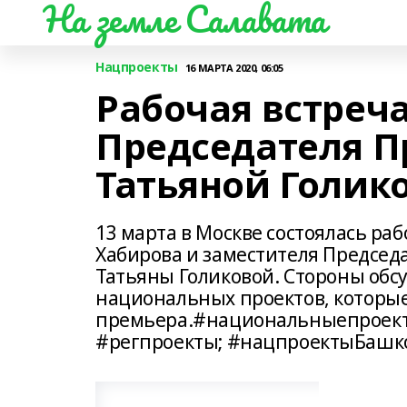
На земле Салавата
Нацпроекты
16 МАРТА 2020, 06:05
Рабочая встреч
Председателя П
Татьяной Голик
13 марта в Москве состоялась ра
Хабирова и заместителя Председ
Татьяны Голиковой. Стороны обс
национальных проектов, которые
премьера.#национальныепроект
#регпроекты; #нацпроектыБашк