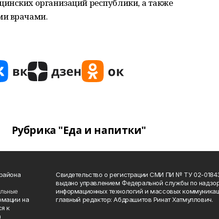
инских организаций республики, а также
ми врачами.
Рубрика "Еда и напитки"
 района
Свидетельство о регистрации СМИ ПИ № ТУ 02-01843 о
выдано управлением Федеральной службы по надзор
ельные
информационных технологий и массовых коммуникаци
рмации на
главный редактор: Абдрашитов Ринат Хатмуллович.
я к
а