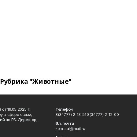
Рубрика "Животные"
т 19.05.2025 г.
Телефон
у в сфере связи,
8(34777) 2-13-51 8(34777) 2-12-00
й по РБ. Директор,
Эл. почта
zem_sal@mail.ru