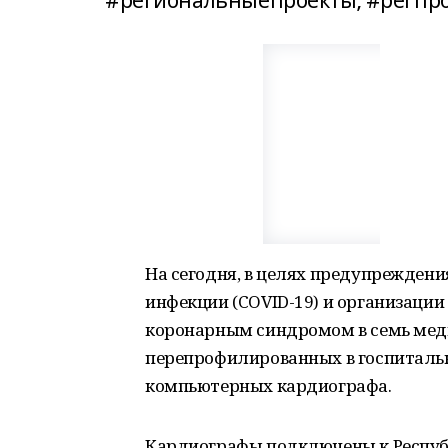
#региональныепроекты; #регпр
На сегодня, в целях предупрежден
инфекции (COVID-19) и организаци
коронарным синдромом в семь мед
перепрофилированных в госпитальн
компьютерных кардиографа.
Кардиографы подключены к Респу