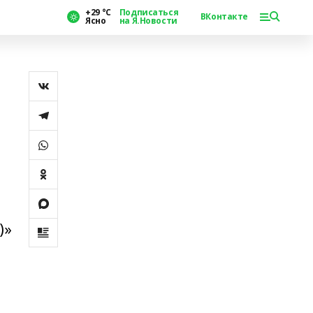
+29 °С
Подписаться
ВКонтакте
Ясно
на Я.Новости
И
)»