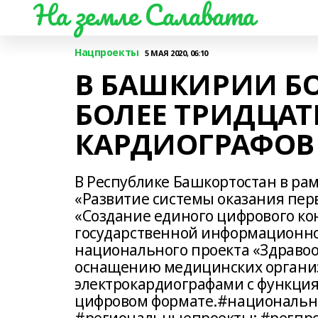
На земле Салавата
Нацпроекты
5 МАЯ 2020, 06:10
В БАШКИРИИ Б
БОЛЕЕ ТРИДЦА
КАРДИОГРАФОВ
В Республике Башкортостан в ра
«Развитие системы оказания пе
«Создание единого цифрового ко
государственной информационной
национального проекта «Здраво
оснащению медицинских органи
электрокардиографами с функци
цифровом формате.#национальн