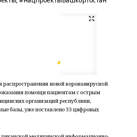
оекты; #нацпроектыБашкортостан
ия распространения новой коронавирусной
и оказания помощи пациентам с острым
ицинских организаций республики,
ые базы, уже поставлено 33 цифровых
бликанской медицинской информационно-