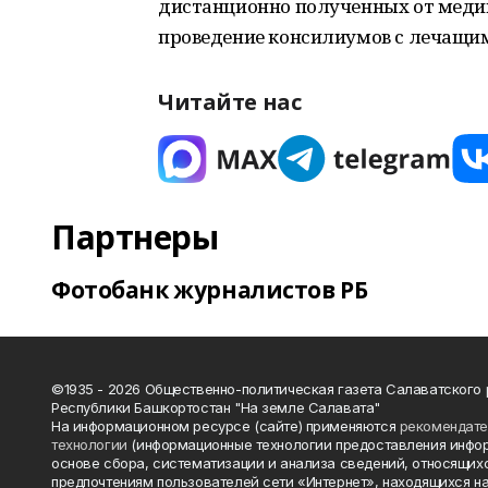
дистанционно полученных от медиц
проведение консилиумов с лечащи
Читайте нас
Партнеры
Фотобанк журналистов РБ
©1935 - 2026 Общественно-политическая газета Салаватского
Республики Башкортостан "На земле Салавата"
На информационном ресурсе (сайте) применяются
рекомендат
технологии
(информационные технологии предоставления инфо
основе сбора, систематизации и анализа сведений, относящихс
предпочтениям пользователей сети «Интернет», находящихся н