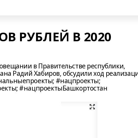
В РУБЛЕЙ В 2020
овещании в Правительстве республики,
тана Радий Хабиров, обсудили ход реализац
нальныепроекты; #нацпроекты;
оекты; #нацпроектыБашкортостан