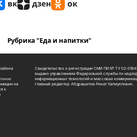
Рубрика "Еда и напитки"
 района
Свидетельство о регистрации СМИ ПИ № ТУ 02-01843 о
выдано управлением Федеральной службы по надзор
ельные
информационных технологий и массовых коммуникаци
рмации на
главный редактор: Абдрашитов Ринат Хатмуллович.
я к
а