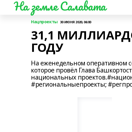
На земле Салавата
Нацпроекты
30 ИЮНЯ 2020, 06:00
31,1 МИЛЛИАРДО
ГОДУ
На еженедельном оперативном с
которое провёл Глава Башкортос
национальных проектов.#нацио
#региональныепроекты; #регпр