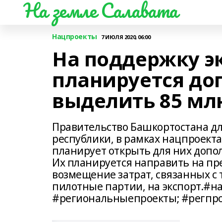
На земле Салавата
Нацпроекты
7 ИЮЛЯ 2020, 06:00
На поддержку э
планируется до
выделить 85 мл
Правительство Башкортостана д
республики, в рамках нацпроект
планирует открыть для них допо
Их планируется направить на пр
возмещение затрат, связанных с
пилотные партии, на экспорт.#
#региональныепроекты; #регпр