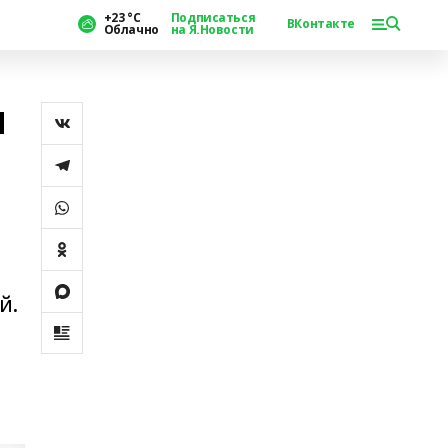
+23 °С
Подписаться
ВКонтакте
Облачно
на Я.Новости
и
й.