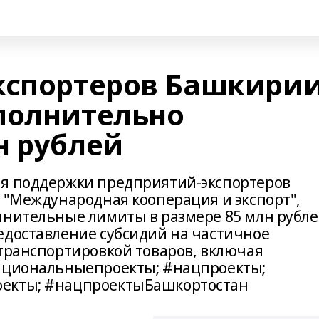
кспортеров Башкири
полнительно
н рублей
ля поддержки предприятий-экспортеров
а "Международная кооперация и экспорт",
лнительные лимиты в размере 85 млн рубле
едоставление субсидий на частичное
 транспортировкой товаров, включая
национальныепроекты; #нацпроекты;
оекты; #нацпроектыБашкортостан