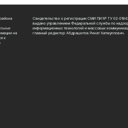
 района
Свидетельство о регистрации СМИ ПИ № ТУ 02-01843 о
выдано управлением Федеральной службы по надзор
ельные
информационных технологий и массовых коммуникаци
рмации на
главный редактор: Абдрашитов Ринат Хатмуллович.
я к
а