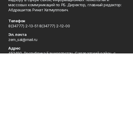
массовых коммуникаций по РБ. Директор, главный редактор:
Абдрашитов Ринат Хатмуллович.
Телефон
8(34777) 2-13-51 8(34777) 2-12-00
Эл. почта
zem_sal@mail.ru
Адрес
452490, Республика Башкортостан, Салаватский район, с.
Малояз, ул. Коммунистическая, 56.
Рекламная служба
8 (34777) 2-05-86
Редакция
8(34777) 2-13-51 8(34777) 2-12-00
Сотрудничество
8 (34777) 2-05-86 8(34777) 2-12-00
Отдел кадров
8 (34777) 2-08-10