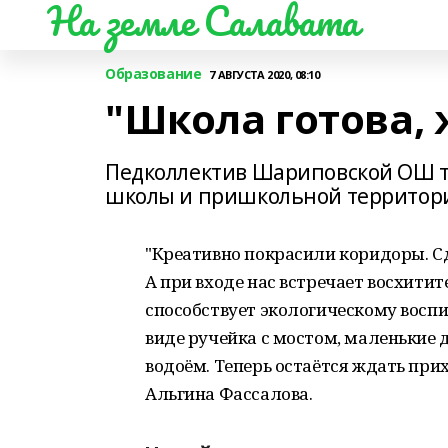
На земле Салавата
Образование
7 АВГУСТА 2020, 08:10
"Школа готова, 
Педколлектив Шариповской ОШ т
школы и пришкольной территории
"Креативно покрасили коридоры. 
А при входе нас встречает восхитит
способствует экологическому восп
виде ручейка с мостом, маленькие
водоём. Теперь остаётся ждать при
Альгина Фассалова.