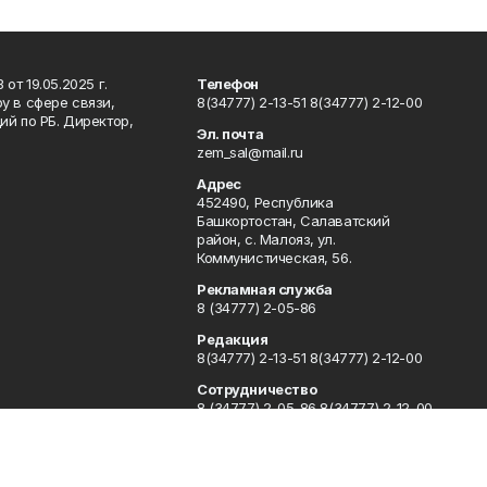
т 19.05.2025 г.
Телефон
у в сфере связи,
8(34777) 2-13-51 8(34777) 2-12-00
й по РБ. Директор,
Эл. почта
zem_sal@mail.ru
Адрес
452490, Республика
Башкортостан, Салаватский
район, с. Малояз, ул.
Коммунистическая, 56.
Рекламная служба
8 (34777) 2-05-86
Редакция
8(34777) 2-13-51 8(34777) 2-12-00
Сотрудничество
8 (34777) 2-05-86 8(34777) 2-12-00
Отдел кадров
8 (34777) 2-08-10