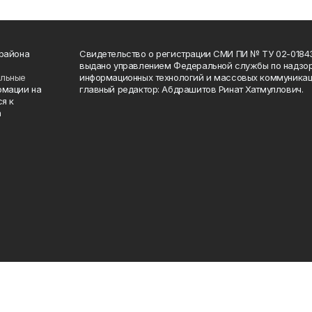
 района
Свидетельство о регистрации СМИ ПИ № ТУ 02-01843 о
выдано управлением Федеральной службы по надзор
ельные
информационных технологий и массовых коммуникаци
рмации на
главный редактор: Абдрашитов Ринат Хатмуллович.
я к
а