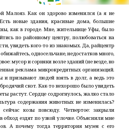
й Малояз. Как он здорово изменился (а я не
 Есть новые здания, красивые дома, большие
ы, как в городе. Мне, жительнице Уфы, было
йтись по районному центру, полюбоваться на
ти, увидеть кого-то из знакомых. Да, райцентр
 обижайтесь, односельчане, недостатков много,
рвое: мусор и сорняки возле зданий (не везде, но
леенная реклама микрокредитных организаций.
ы и призывают людей взять в долг, а ведь это
 бродячий скот. Как-то нехорошо было увидеть
веты растут. Сердце содрогнулось, жалко стало
ультура содержания животных не изменилась?
 сейчас козы повсюду. Четвертое: закрыли
в обход ездят по узкой улочке. Объяснили мне
в. А почему тогда территория музея с его