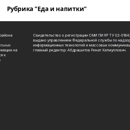
Рубрика "Еда и напитки"
 района
Свидетельство о регистрации СМИ ПИ № ТУ 02-01843 о
выдано управлением Федеральной службы по надзор
ельные
информационных технологий и массовых коммуникаци
рмации на
главный редактор: Абдрашитов Ринат Хатмуллович.
я к
а