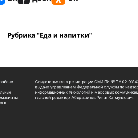
Рубрика "Еда и напитки"
 района
Свидетельство о регистрации СМИ ПИ № ТУ 02-01843 о
выдано управлением Федеральной службы по надзор
ельные
информационных технологий и массовых коммуникаци
рмации на
главный редактор: Абдрашитов Ринат Хатмуллович.
я к
а