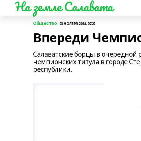
На земле Салавата
Общество
23 НОЯБРЯ 2018, 07:22
Впереди Чемпио
Салаватские борцы в очередной ра
чемпионских титула в городе Ст
республики.