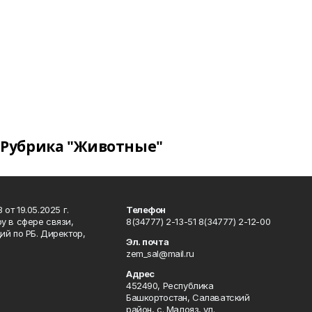
Рубрика "Животные"
т 19.05.2025 г.
Телефон
у в сфере связи,
8(34777) 2-13-51 8(34777) 2-12-00
й по РБ. Директор,
Эл. почта
zem_sal@mail.ru
Адрес
452490, Республика
Башкортостан, Салаватский
район, с. Малояз, ул.