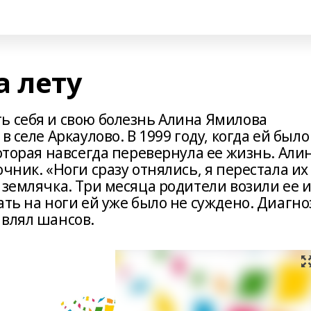
а лету
ь себя и свою болезнь Алина Ямилова
 селе Аркаулово. В 1999 году, когда ей было
которая навсегда перевернула ее жизнь. Али
чник. «Ноги сразу отнялись, я перестала их
 землячка. Три месяца родители возили ее и
ать на ноги ей уже было не суждено. Диагно
авлял шансов.