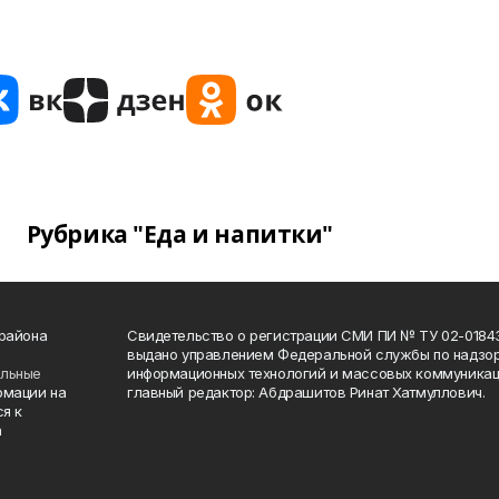
Рубрика "Еда и напитки"
 района
Свидетельство о регистрации СМИ ПИ № ТУ 02-01843 о
выдано управлением Федеральной службы по надзор
ельные
информационных технологий и массовых коммуникаци
рмации на
главный редактор: Абдрашитов Ринат Хатмуллович.
я к
а