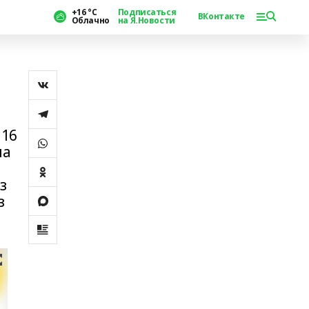
+16 °С
Подписаться
ВКонтакте
Облачно
на Я.Новости
 16
на
з
з