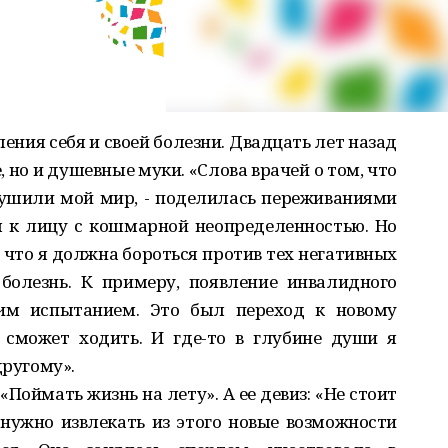
ния себя и своей болезни. Двадцать лет назад
 но и душевные муки. «Слова врачей о том, что
рушили мой мир, - поделилась переживаниями
м к лицу с кошмарной неопределенностью. Но
, что я должна бороться против тех негативных
болезнь. К примеру, появление инвалидного
им испытанием. Это был переход к новому
е сможет ходить. И где-то в глубине души я
другому».
Поймать жизнь на лету». А ее девиз: «Не стоит
нужно извлекать из этого новые возможности