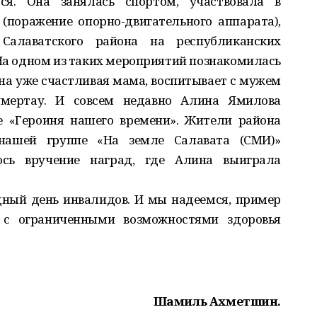
ся. Она занялась спортом, участвовала в
(поражение опорно-двигательного аппарата),
Салаватского района на республиканских
 На одном из таких мероприятий познакомилась
на уже счастливая мама, воспитывает с мужем
умертау. И совсем недавно Алина Ямилова
е «Героиня нашего времени». Жители района
нашей группе «На земле Салавата (СМИ)»
лось вручение наград, где Алина выиграла
ный день инвалидов. И мы надеемся, пример
 ограниченными возможностями здоровья
Шамиль Ахметшин.