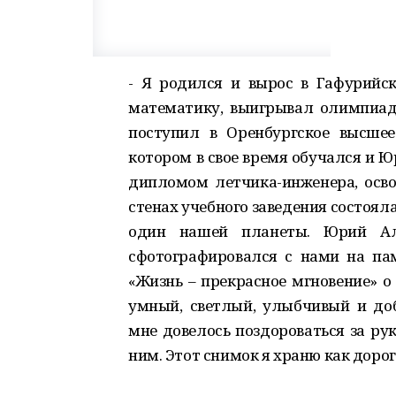
- Я родился и вырос в Гафурийс
математику, выигрывал олимпиады
поступил в Оренбургское высшее
котором в свое время обучался и Ю
дипломом летчика-инженера, освои
стенах учебного заведения состоял
один нашей планеты. Юрий Але
сфотографировался с нами на пам
«Жизнь – прекрасное мгновение» о
умный, светлый, улыбчивый и доб
мне довелось поздороваться за ру
ним. Этот снимок я храню как доро