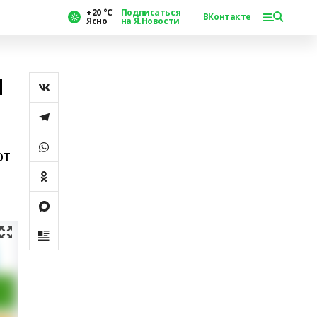
+20 °С
Подписаться
ВКонтакте
Ясно
на Я.Новости
м
от