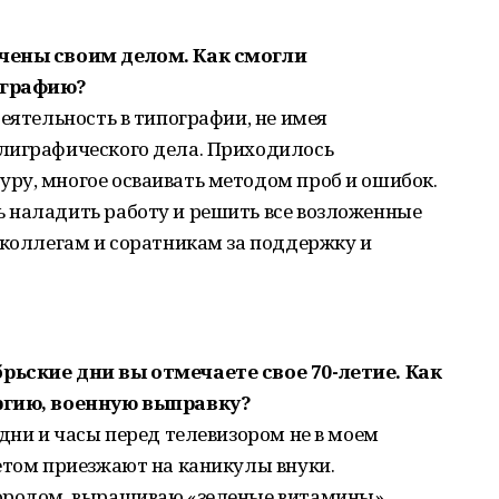
ечены своим делом. Как смогли
играфию?
еятельность в типографии, не имея
лиграфического дела. Приходилось
ру, многое осваивать методом проб и ошибок.
 наладить работу и решить все возложенные
 коллегам и соратникам за поддержку и
рьские дни вы отмечаете свое 70-летие. Как
ергию, военную выправку?
 дни и часы перед телевизором не в моем
етом приезжают на каникулы внуки.
ородом, выращиваю «зеленые витамины».