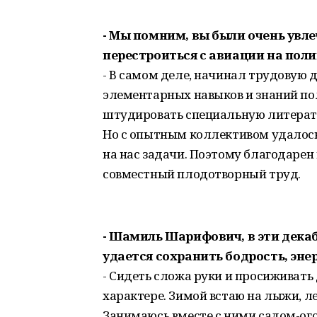
- Мы помним, вы были очень увл
перестроиться с авиации на пол
- В самом деле, начинал трудовую д
элементарных навыков и знаний по
штудировать специальную литерату
Но с опытным коллективом удалось
на нас задачи. Поэтому благодарен
совместный плодотворный труд.
- Шамиль Шарифович, в эти декаб
удается сохранить бодрость, эн
- Сидеть сложа руки и просиживать
характере. Зимой встаю на лыжи, л
Занимаюсь вместе с ними садом-ог