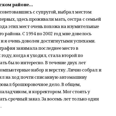
тском районе…
посоветовавшись с супругой, выбрал местом
ервых, здесь проживали мать, сестра с семьей
рода этих мест очень похожа на изумительные
 района. С 1994 по 2002 год мне довелось
 и я очень доволен достигнутыми успехами.
ография занимала последнее место в
 году, когда я уходил, стала второй по
ать было интересно. В течение двух лет
омпьютерные набор и верстку. Лично собрал и
вил на ход почти списанную автомашину
изовал брошюровочное дело. В общем,
наладчиком, и корректором. Мог стоять у
ать срочный заказ. За восемь лет только один
…