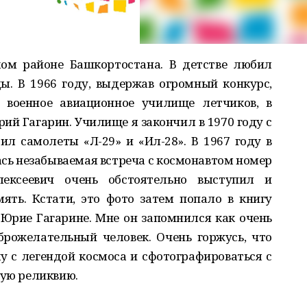
ком районе Башкортостана. В детстве любил
. В 1966 году, выдержав огромный конкурс,
 военное авиационное училище летчиков, в
рий Гагарин. Училище я закончил в 1970 году с
л самолеты «Л-29» и «Ил-28». В 1967 году в
ась незабываемая встреча с космонавтом номер
ксеевич очень обстоятельно выступил и
ять. Кстати, это фото затем попало в книгу
 Юрие Гагарине. Мне он запомнился как очень
рожелательный человек. Очень горжусь, что
ку с легендой космоса и сфотографироваться с
гую реликвию.