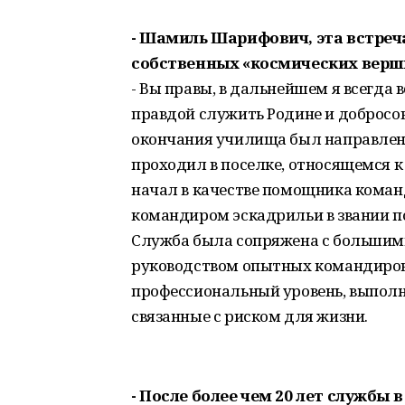
- Шамиль Шарифович, эта встреч
собственных «космических верш
- Вы правы, в дальнейшем я всегда 
правдой служить Родине и добросов
окончания училища был направлен 
проходил в поселке, относящемся к
начал в качестве помощника команд
командиром эскадрильи в звании п
Служба была сопряжена с большими
руководством опытных командиров
профессиональный уровень, выполн
связанные с риском для жизни.
- После более чем 20 лет службы