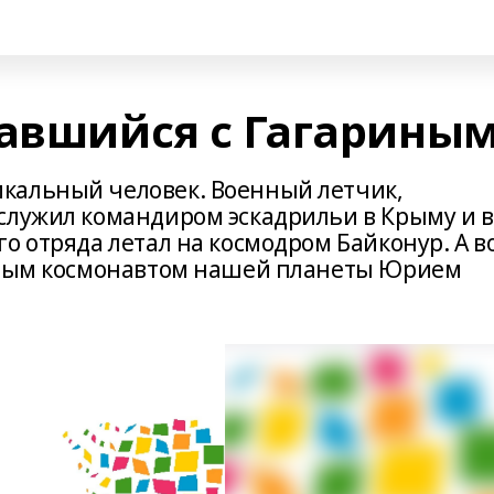
чавшийся с Гагарины
кальный человек. Военный летчик,
служил командиром эскадрильи в Крыму и в
о отряда летал на космодром Байконур. А в
ервым космонавтом нашей планеты Юрием