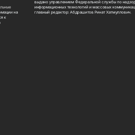
выдано управлением Федеральной службы по надзор
ельные
информационных технологий и массовых коммуникаци
рмации на
главный редактор: Абдрашитов Ринат Хатмуллович.
я к
а