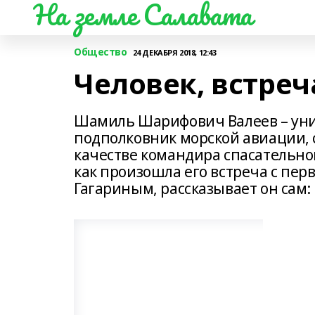
На земле Салавата
Общество
24 ДЕКАБРЯ 2018, 12:43
Человек, встре
Шамиль Шарифович Валеев – уни
подполковник морской авиации, 
качестве командира спасательног
как произошла его встреча с п
Гагариным, рассказывает он сам: