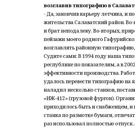
возглавив типографию в Салава
- Да, закончив карьеру летчика, и 
жительства Салаватский район. Во-п
и брат неподалеку. Во-вторых, при
пейзажи моего родного Гафурийского
возглавлять районную типографию,
Судите сами: В 1994 году наша тип
республике по показателям, а в 2002
эффективности производства. Работ
удалось перевести типографию на к
наладил несколько станков, поста
«ИЖ-412» (грузовой фургон). Орган
приходилось быть и снабженцем, и 
станка по размотке бумаги, отпечат
раз использовал полностью отпуск