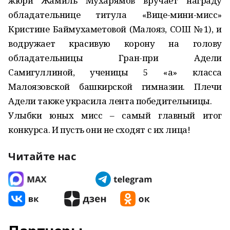
жюри Жамиль Мухарямов вручает награду
обладательнице титула «Вице-мини-мисс»
Кристине Баймухаметовой (Малояз, СОШ №1), и
водружает красивую корону на голову
обладательницы Гран-при Адели
Самигуллиной, ученицы 5 «а» класса
Малоязовской башкирской гимназии. Плечи
Адели также украсила лента победительницы.
Улыбки юных мисс – самый главный итог
конкурса. И пусть они не сходят с их лица!
Читайте нас