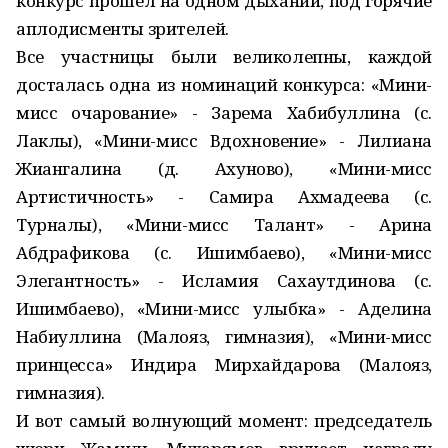
конкурс прошел на одном дыхании, под горячие
аплодисменты зрителей.
Все участницы были великолепны, каждой
досталась одна из номинаций конкурса: «Мини-
мисс очарование» - Зарема Хабибуллина (с.
Лаклы), «Мини-мисс Вдохновение» - Лилиана
Жиангалина (д. Ахуново), «Мини-мисс
Артистичность» - Самира Ахмадеева (с.
Турналы), «Мини-мисс Талант» - Арина
Абдрафикова (с. Ишимбаево), «Мини-мисс
Элегантность» - Исламия Сахаутдинова (с.
Ишимбаево), «Мини-мисс улыбка» - Аделина
Набиуллина (Малояз, гимназия), «Мини-мисс
принцесса» Индира Мирхайдарова (Малояз,
гимназия).
И вот самый волнующий момент: председатель