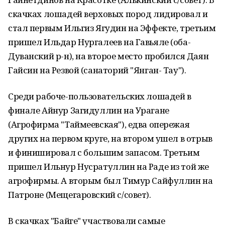
скачках лошадей верховых пород лидировал и
стал первым Ильгиз Ягудин на Эффекте, третьим
пришел Ильдар Нургалеев на Гавьяле (оба-
Дуванский р-н), на второе место пробился Даян
Гайсин на Резвой (санаторий "Янган- Тау").
Среди рабоче-пользовательских лошадей в
финале Айнур Загидуллин на Урагане
(Агрофирма "Таймеевская"), едва опережая
других на первом круге, на втором ушел в отрыв
и финишировал с большим запасом. Третьим
пришел Ильнур Нусратуллин на Раде из той же
агрофирмы. А вторым был Тимур Сайфуллин на
Патроне (Мещегаровский с/совет).
В скачках "Байге" участвовали самые