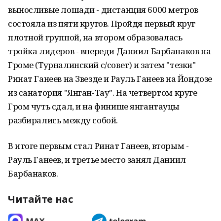
выносливые лошади - дистанция 6000 метров
состояла из пяти кругов. Пройдя первый круг
плотной группой, на втором образовалась
тройка лидеров - впереди Даниил Барбанаков на
Громе (Турналинский с/совет) и затем "тезки"
Ринат Ганеев на Звезде и Рауль Ганеев на Йондозе
из санатория "Янган-Тау". На четвертом круге
Гром чуть сдал, и на финише янгантауцы
разбирались между собой.
В итоге первым стал Ринат Ганеев, вторым -
Рауль Ганеев, и третье место занял Даниил
Барбанаков.
Читайте нас