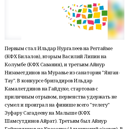
Первым стал Ильдар Нургалеев на Регтайме
(КФХ Билалов), вторым Василий Липин на
Колумбе (КФХ Саванин), и третьим Айнур
Низаметдинов на Муравье из санатория "Янган-
Тау". В конкурсе бригадиров Ильдар
Камалетдинов на Гайдуке, стартовав с
приличным отрывом, первенства удержать не
сумел и проиграл на финише всего "телегу"
Зуфару Сагадееву на Малыше (КФХ
Шамсутдинов Айрат). Третьим был Айнур
Гайнетдинов на Красотке (Алькинский с/совет). В