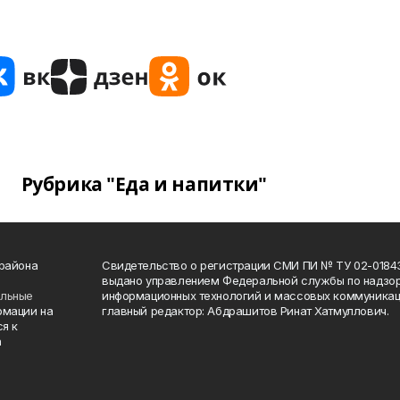
Рубрика "Еда и напитки"
 района
Свидетельство о регистрации СМИ ПИ № ТУ 02-01843 о
выдано управлением Федеральной службы по надзор
ельные
информационных технологий и массовых коммуникаци
рмации на
главный редактор: Абдрашитов Ринат Хатмуллович.
я к
а