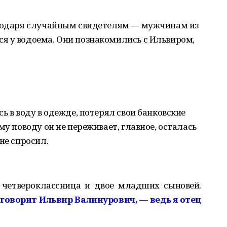
агодаря случайным свидетелям — мужчинам из
я у водоема. Они познакомились с Ильвиром,
ь в воду в одежде, потерял свои банковские
му поводу он не переживает, главное, осталась
не спросил.
- четвероклассница и двое младших сыновей.
 говорит Ильвир Валинурович, — ведь я отец