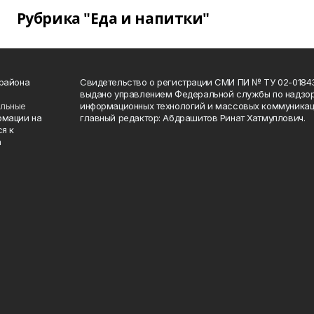
Рубрика "Еда и напитки"
 района
Свидетельство о регистрации СМИ ПИ № ТУ 02-01843 о
выдано управлением Федеральной службы по надзор
ельные
информационных технологий и массовых коммуникаци
рмации на
главный редактор: Абдрашитов Ринат Хатмуллович.
я к
а