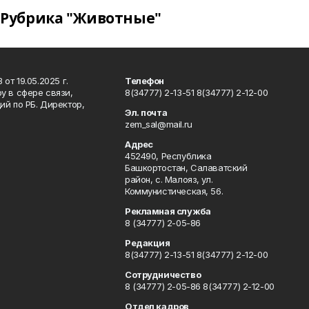
Рубрика "Животные"
т 19.05.2025 г.
Телефон
у в сфере связи,
8(34777) 2-13-51 8(34777) 2-12-00
й по РБ. Директор,
Эл. почта
zem_sal@mail.ru
Адрес
452490, Республика
Башкортостан, Салаватский
район, с. Малояз, ул.
Коммунистическая, 56.
Рекламная служба
8 (34777) 2-05-86
Редакция
8(34777) 2-13-51 8(34777) 2-12-00
Сотрудничество
8 (34777) 2-05-86 8(34777) 2-12-00
Отдел кадров