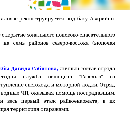
алоязе реконструируется под базу Аварийно-
 открытие зонального поисково-спасательного
 на семь районов северо-востока (включая
жбы Давида Сабитова,
личный состав отряда
егодня служба оснащена "Газелью" со
тупление снегохода и моторной лодки. Отряд
и водные ЧП, оказывая помощь пострадавшим.
и весь первый этаж райвоенкомата, в их
щая территория с гаражами.