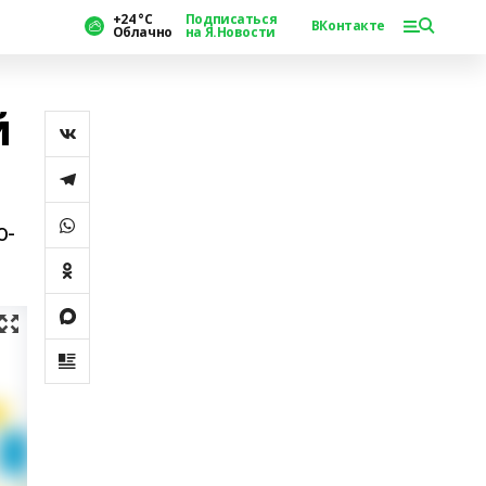
+24 °С
Подписаться
ВКонтакте
Облачно
на Я.Новости
й
о-