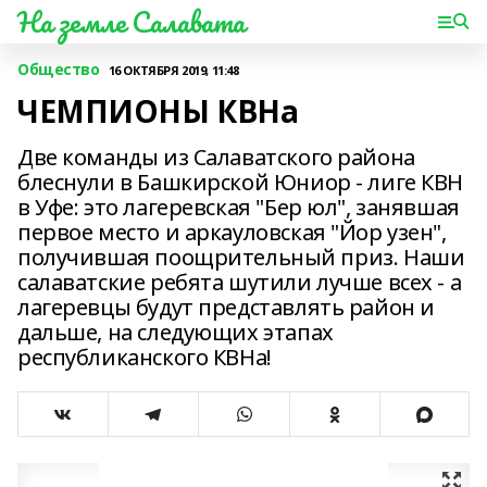
На земле Салавата
Общество
16 ОКТЯБРЯ 2019, 11:48
ЧЕМПИОНЫ КВНа
Две команды из Салаватского района
блеснули в Башкирской Юниор - лиге КВН
в Уфе: это лагеревская "Бер юл", занявшая
первое место и аркауловская "Йор узен",
получившая поощрительный приз. Наши
салаватские ребята шутили лучше всех - а
лагеревцы будут представлять район и
дальше, на следующих этапах
республиканского КВНа!